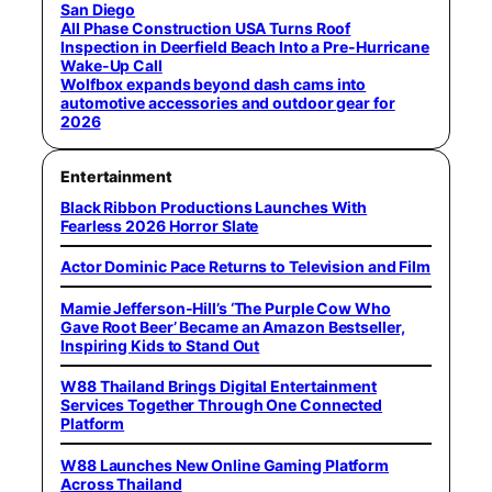
San Diego
All Phase Construction USA Turns Roof
Inspection in Deerfield Beach Into a Pre-Hurricane
Wake-Up Call
Wolfbox expands beyond dash cams into
automotive accessories and outdoor gear for
2026
Entertainment
Black Ribbon Productions Launches With
Fearless 2026 Horror Slate
Actor Dominic Pace Returns to Television and Film
Mamie Jefferson-Hill’s ‘The Purple Cow Who
Gave Root Beer’ Became an Amazon Bestseller,
Inspiring Kids to Stand Out
W88 Thailand Brings Digital Entertainment
Services Together Through One Connected
Platform
W88 Launches New Online Gaming Platform
Across Thailand