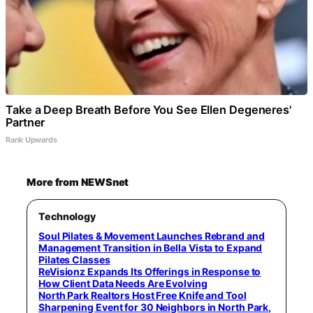
Take a Deep Breath Before You See Ellen Degeneres'
Partner
Rank Upwards
More from NEWSnet
Technology
Soul Pilates & Movement Launches Rebrand and
Management Transition in Bella Vista to Expand
Pilates Classes
ReVisionz Expands Its Offerings in Response to
How Client Data Needs Are Evolving
North Park Realtors Host Free Knife and Tool
Sharpening Event for 30 Neighbors in North Park,