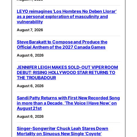
LEYO reimagines ‘Los Hombres No Deben Llorar’
as a personal exploration of masculinity and
vulnerability
August 7, 2026
Steve Barakatt to Compose and Produce the
Official Anthem of the 2027 Canada Games
August 6, 2026
JENNIFER LEIGH MAKES SOLD-OUT VIPER ROOM
DEBUT; RISING HOLLYWOOD STAR RETURNS TO
THE TROUBADOUR
August 6, 2026
Sandi Patty Returns with First New Recorded Song
in more than a Decade, ‘The Voice I Have Now,’ on
August 21st
August 6, 2026
Singer-Songwriter Chuck Leah Stares Down
Mortality on Sinuous New Single ‘Coyote’